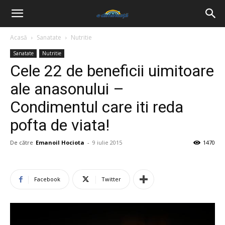
Acasă
Sanatate
Nutritie
Sanatate
Nutritie
Cele 22 de beneficii uimitoare
ale anasonului –
Condimentul care iti reda
pofta de viata!
De către
Emanoil Hociota
-
9 iulie 2015
1470
Facebook
Twitter