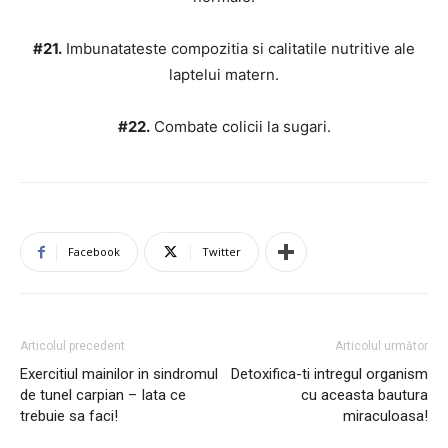
#21.
Imbunatateste compozitia si calitatile nutritive ale
laptelui matern.
#22.
Combate colicii la sugari.
Facebook
Twitter
Articolul precedent
Articolul următor
Exercitiul mainilor in sindromul
Detoxifica-ti intregul organism
de tunel carpian – Iata ce
cu aceasta bautura
trebuie sa faci!
miraculoasa!