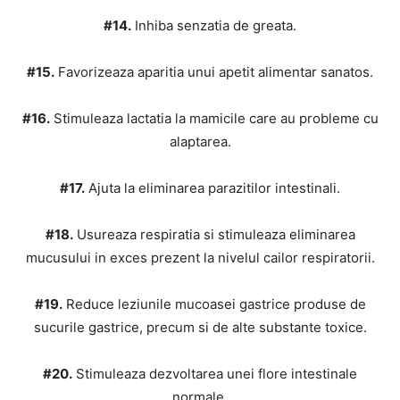
#14.
Inhiba senzatia de greata.
#15.
Favorizeaza aparitia unui apetit alimentar sanatos.
#16.
Stimuleaza lactatia la mamicile care au probleme cu
alaptarea.
#17.
Ajuta la eliminarea parazitilor intestinali.
#18.
Usureaza respiratia si stimuleaza eliminarea
mucusului in exces prezent la nivelul cailor respiratorii.
#19.
Reduce leziunile mucoasei gas­trice produse de
sucurile gastrice, precum si de alte sub­stante toxice.
#20.
Stimuleaza dezvoltarea unei flore intestinale
normale.