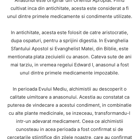
Anasonul este originar din Orientul Apropiat. Fiind
cultivat inca din antichitate, acesta este considerat a fi
unul dintre primele medicamente si condimente utilizate.
In antichitate, acesta este folosit de catre aristocratie,
dupa ospaturi, pentru a sprijini digestia. In Evanghelia
Sfantului Apostol si Evanghelist Matei, din Biblie, este
mentionata plata zeciuielii cu anason. Cateva sute de ani
mai tarziu, in vremea regelui Edward I, anasonul a fost
unul dintre primele medicamente impozabile.
In perioada Evului Mediu, alchimistii au descoperit o
calitate uimitoare a anasonului. Acestia au constatat ca
puterea de vindecare a acestui condiment, in combinatie
cu alte plante medicinale, se inzeceau, transformandu-l
intr-un adevarat medicament. Ceea ce alchimistii
cunosteau in acea perioada a fost confirmat si de
cercetarile stiintifice din zilele noastre, care au confirmat