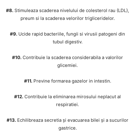
#8.
Stimuleaza scaderea nivelului de colesterol rau (LDL),
preum si la scaderea velorilor trigliceridelor.
#9.
Ucide rapid bacteriile, fungii si virusii pato­geni din
tubul digestiv.
#10.
Contribuie la scaderea considerabila a valorilor
glicemiei.
#11.
Previne formarea gazelor in intestin.
#12.
Contribuie la eliminarea mirosului neplacut al
respiratiei.
#13.
Echilibreaza secretia și eva­cuarea bilei și a sucurilor
gastrice.