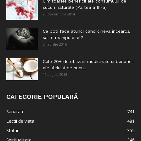
Uimitoarele beneficii ale consumului de
sucuri naturale (Partea a III-a)
23 decembrie 2014
Ce poti face atunci cand cineva incearca
sa te manipuleze!?
24 aprilie 2016
Cele 20+ de utilizari medicinale si beneficii
ale uleiului de nuca...
19 august 2016
CATEGORIE POPULARĂ
Sanatate
741
Lectii de viata
481
Sfaturi
355
Spiritualitate
346