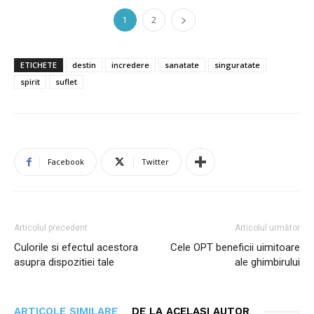
1
2
ETICHETE
destin
incredere
sanatate
singuratate
spirit
suflet
Facebook
Twitter
Articolul precedent
Articolul următor
Culorile si efectul acestora
Cele OPT beneficii uimitoare
asupra dispozitiei tale
ale ghimbirului
ARTICOLE SIMILARE
DE LA ACELAȘI AUTOR