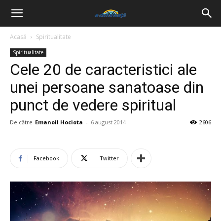
Acasă
Spiritualitate
Spiritualitate
Cele 20 de caracteristici ale
unei persoane sanatoase din
punct de vedere spiritual
De către
Emanoil Hociota
-
6 august 2014
2606
Facebook
Twitter