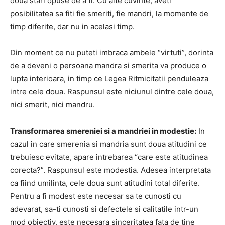
doua stari opuse de a fi. Cu alte cuvinte, aveti
posibilitatea sa fiti fie smeriti, fie mandri, la momente de
timp diferite, dar nu in acelasi timp.
Din moment ce nu puteti imbraca ambele “virtuti”, dorinta
de a deveni o persoana mandra si smerita va produce o
lupta interioara, in timp ce Legea Ritmicitatii penduleaza
intre cele doua. Raspunsul este niciunul dintre cele doua,
nici smerit, nici mandru.
Transformarea smereniei si a mandriei in modestie:
In
cazul in care smerenia si mandria sunt doua atitudini ce
trebuiesc evitate, apare intrebarea “care este atitudinea
corecta?”. Raspunsul este modestia. Adesea interpretata
ca fiind umilinta, cele doua sunt atitudini total diferite.
Pentru a fi modest este necesar sa te cunosti cu
adevarat, sa-ti cunosti si defectele si calitatile intr-un
mod obiectiv, este necesara sinceritatea fata de tine