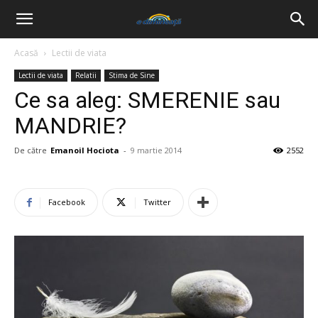
Acasă
Lectii de viata
Lectii de viata
Relatii
Stima de Sine
Ce sa aleg: SMERENIE sau
MANDRIE?
De către
Emanoil Hociota
-
9 martie 2014
2552
Facebook
Twitter