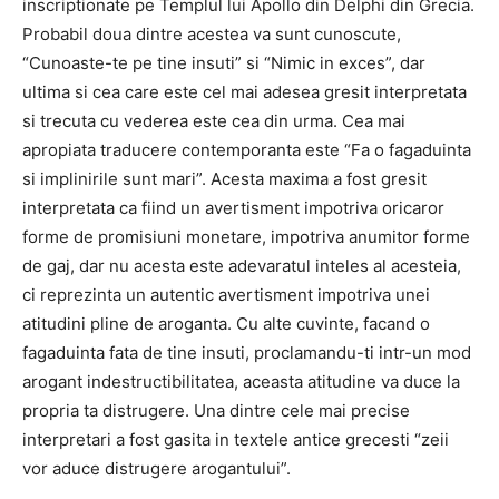
inscriptionate pe Templul lui Apollo din Delphi din Grecia.
Probabil doua dintre acestea va sunt cunoscute,
“Cunoaste-te pe tine insuti” si “Nimic in exces”, dar
ultima si cea care este cel mai adesea gresit interpretata
si trecuta cu vederea este cea din urma. Cea mai
apropiata traducere contemporanta este “Fa o fagaduinta
si implinirile sunt mari”. Acesta maxima a fost gresit
interpretata ca fiind un avertisment impotriva oricaror
forme de promisiuni monetare, impotriva anumitor forme
de gaj, dar nu acesta este adevaratul inteles al acesteia,
ci reprezinta un autentic avertisment impotriva unei
atitudini pline de aroganta. Cu alte cuvinte, facand o
fagaduinta fata de tine insuti, proclamandu-ti intr-un mod
arogant indestructibilitatea, aceasta atitudine va duce la
propria ta distrugere. Una dintre cele mai precise
interpretari a fost gasita in textele antice grecesti “zeii
vor aduce distrugere arogantului”.