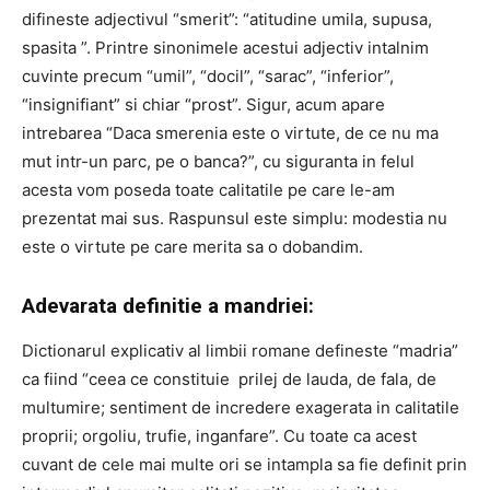
difineste adjectivul “smerit”: “atitudine umila, supusa,
spasita ”. Printre sinonimele acestui adjectiv intalnim
cuvinte precum “umil”, “docil”, “sarac”, “inferior”,
“insignifiant” si chiar “prost”. Sigur, acum apare
intrebarea “Daca smerenia este o virtute, de ce nu ma
mut intr-un parc, pe o banca?”, cu siguranta in felul
acesta vom poseda toate calitatile pe care le-am
prezentat mai sus. Raspunsul este simplu: modestia nu
este o virtute pe care merita sa o dobandim.
Adevarata definitie a mandriei:
Dictionarul explicativ al limbii romane defineste “madria”
ca fiind “ceea ce constituie prilej de lauda, de fala, de
multumire; sentiment de incredere exagerata in calitatile
proprii; orgoliu, trufie, inganfare”. Cu toate ca acest
cuvant de cele mai multe ori se intampla sa fie definit prin