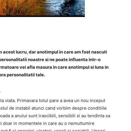
m acest lucru, dar anotimpul in care am fost nascuti
rsonalitatii noastre si ne poate influenta intr-o
rmatoare vei afla masura in care anotimpul si luna in
a personalitatii tale.
…
la viata. Primavara totul pare a avea un nou inceput
stul de instabil atunci cand vorbim despre conditiile
da a anului sunt irascibili, sensibili si au tendinta sa
, ci doar in momentele in care au o nemultumire
t fi si energici, visatori, veseli si sociabili. Uneori,