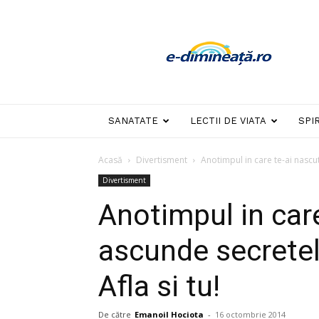
E-
dimineata
SANATATE
LECTII DE VIATA
SPI
Acasă
Divertisment
Anotimpul in care te-ai nascut 
Divertisment
Anotimpul in car
ascunde secretele
Afla si tu!
De către
Emanoil Hociota
-
16 octombrie 2014