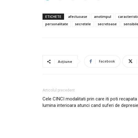
ETICHETE
afectuoase
anotimpul
caracteristi
personalitate
secretele
secretoase
sensibil
Facebook
Acțiune
Articolul precedent
Cele CINCI modalitati prin care iti poti recapata
lumina interioara atunci cand suferi de depresi