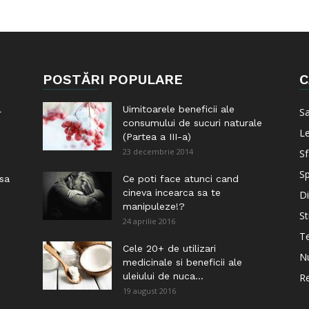
POSTĂRI POPULARE
C
l
Uimitoarele beneficii ale
S
consumului de sucuri naturale
Le
(Partea a III-a)
23 decembrie 2014
Sf
Sp
 sa
Ce poti face atunci cand
cineva incearca sa te
Di
manipuleze!?
St
24 aprilie 2016
Te
i
Cele 20+ de utilizari
Nu
medicinale si beneficii ale
uleiului de nuca...
Re
19 august 2016