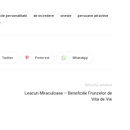
cile personalitatii
de incredere
oneste
persoane atractive
e
Twitter
Pinterest
WhatsApp
Articolul următor
Leacuri Miraculoase – Beneficiile Frunzelor de
e
Vita de Vie