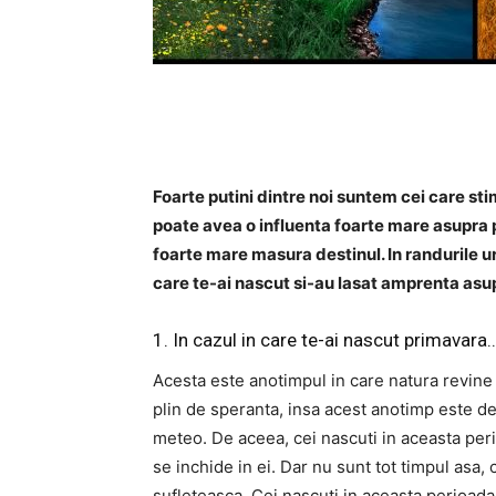
Foarte putini dintre noi suntem cei care sti
poate avea o influenta foarte mare asupra pe
foarte mare masura destinul. In randurile u
care te-ai nascut si-au lasat amprenta asupr
1. In cazul in care te-ai nascut primavara
Acesta este anotimpul in care natura revine 
plin de speranta, insa acest anotimp este de
meteo. De aceea, cei nascuti in aceasta perioa
se inchide in ei. Dar nu sunt tot timpul asa
sufleteasca. Cei nascuti in aceasta perioada po