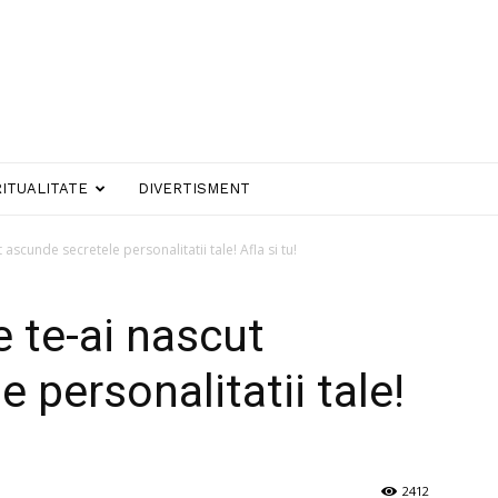
RITUALITATE
DIVERTISMENT
ascunde secretele personalitatii tale! Afla si tu!
e te-ai nascut
 personalitatii tale!
2412