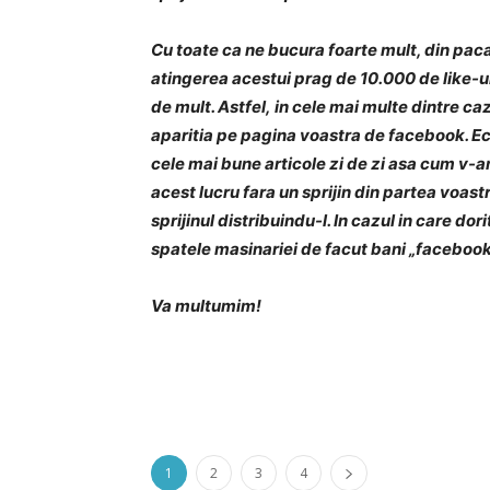
Cu toate ca ne bucura foarte mult, din pac
atingerea acestui prag de 10.000 de like-u
de mult. Astfel, in cele mai multe dintre ca
aparitia pe pagina voastra de facebook. E
cele mai bune articole zi de zi asa cum v-
acest lucru fara un sprijin din partea voast
sprijinul distribuindu-l. In cazul in care d
spatele masinariei de facut bani „facebook”, 
Va multumim!
1
2
3
4