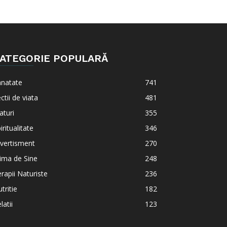
ATEGORIE POPULARĂ
anatate
741
ctii de viata
481
aturi
355
iritualitate
346
vertisment
270
ima de Sine
248
rapii Naturiste
236
tritie
182
latii
123