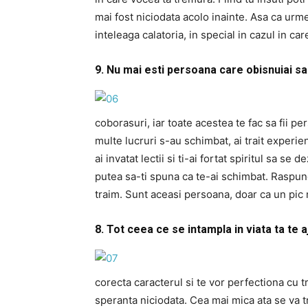
mai fost niciodata acolo inainte. Asa ca urmea
inteleaga calatoria, in special in cazul in ca
9. Nu mai esti persoana care obisnuiai sa f
coborasuri, iar toate acestea te fac sa fii pe
multe lucruri s-au schimbat, ai trait experie
ai invatat lectii si ti-ai fortat spiritul sa se
putea sa-ti spuna ca te-ai schimbat. Raspun
traim. Sunt aceasi persoana, doar ca un pic 
8. Tot ceea ce se intampla in viata ta te 
corecta caracterul si te vor perfectiona cu t
speranta niciodata. Cea mai mica ata se va t