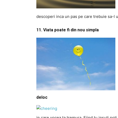
descoperi inca un pas pe care trebuie sa-l 
11. Viata poate fi din nou simpla
deloc
in care vocea ta tremura. Fiind tu insuti poti