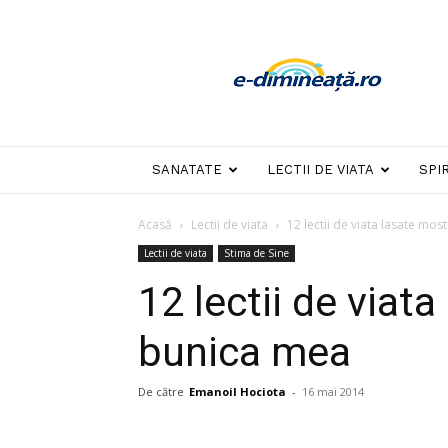
E-
dimineata
SANATATE
LECTII DE VIATA
SPI
Acasă
Lectii de viata
12 lectii de viata lasate mo
Lectii de viata
Stima de Sine
12 lectii de viat
bunica mea
De către
Emanoil Hociota
-
16 mai 2014