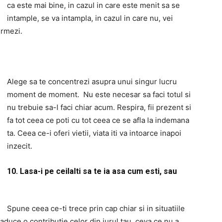
ca este mai bine, in cazul in care este menit sa se
intample, se va intampla, in cazul in care nu, vei
urmezi.
Alege sa te concentrezi asupra unui singur lucru
moment de moment. Nu este necesar sa faci totul si
nu trebuie sa-l faci chiar acum. Respira, fii prezent si
fa tot ceea ce poti cu tot ceea ce se afla la indemana
ta. Ceea ce-i oferi vietii, viata iti va intoarce inapoi
inzecit.
10. Lasa-i pe ceilalti sa te ia asa cum esti, sau
Spune ceea ce-ti trece prin cap chiar si in situatiile
 aduce o contributie celor din jurul tau, ceva ce nu a