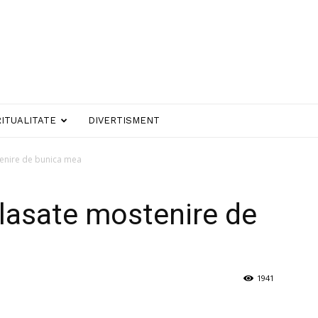
RITUALITATE
DIVERTISMENT
stenire de bunica mea
a lasate mostenire de
1941