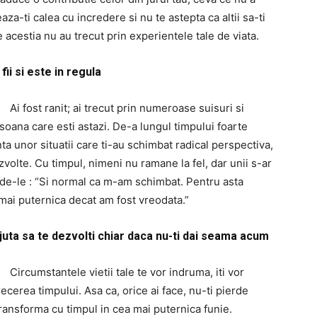
za-ti calea cu incredere si nu te astepta ca altii sa-ti
re acestia nu au trecut prin experientele tale de viata.
ii si este in regula
Ai fost ranit; ai trecut prin numeroase suisuri si
rsoana care esti astazi. De-a lungul timpului foarte
nta unor situatii care ti-au schimbat radical perspectiva,
 dezvolte. Cu timpul, nimeni nu ramane la fel, dar unii s-ar
de-le : “Si normal ca m-am schimbat. Pentru asta
mai puternica decat am fost vreodata.”
ajuta sa te dezvolti chiar daca nu-ti dai seama acum
Circumstantele vietii tale te vor indruma, iti vor
recerea timpului. Asa ca, orice ai face, nu-ti pierde
ransforma cu timpul in cea mai puternica funie.