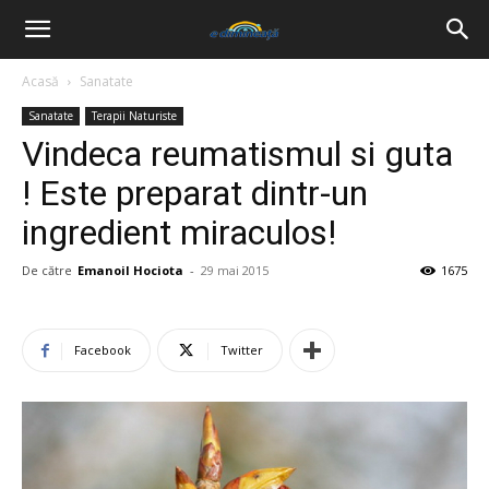
Acasă
Sanatate
Sanatate
Terapii Naturiste
Vindeca reumatismul si guta
! Este preparat dintr-un
ingredient miraculos!
De către
Emanoil Hociota
-
29 mai 2015
1675
Facebook
Twitter