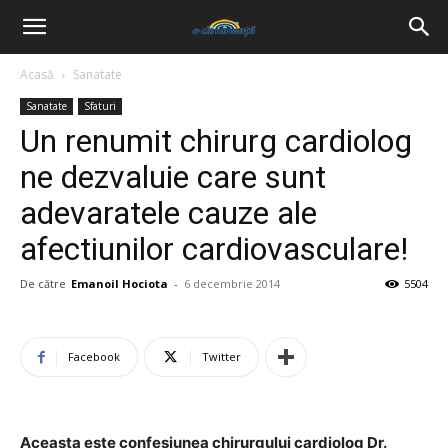
Acasă
Sanatate
Sanatate
Sfaturi
Un renumit chirurg cardiolog
ne dezvaluie care sunt
adevaratele cauze ale
afectiunilor cardiovasculare!
De către
Emanoil Hociota
-
6 decembrie 2014
5504
Facebook
Twitter
Aceasta este confesiunea chirurgului cardiolog Dr.