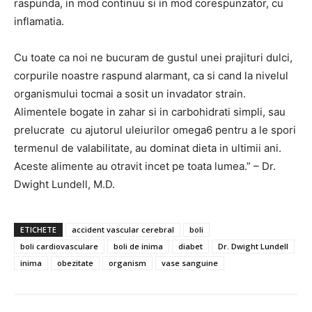
raspunda, in mod continuu si in mod corespunzator, cu
inflamatia.
Cu toate ca noi ne bucuram de gustul unei prajituri dulci,
corpurile noastre raspund alarmant, ca si cand la nivelul
organismului tocmai a sosit un invadator strain.
Alimentele bogate in zahar si in carbohidrati simpli, sau
prelucrate cu ajutorul uleiurilor omega6 pentru a le spori
termenul de valabilitate, au dominat dieta in ultimii ani.
Aceste alimente au otravit incet pe toata lumea.” – Dr.
Dwight Lundell, M.D.
ETICHETE
accident vascular cerebral
boli
boli cardiovasculare
boli de inima
diabet
Dr. Dwight Lundell
inima
obezitate
organism
vase sanguine