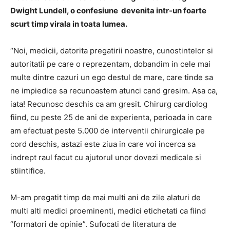
Dwight Lundell, o confesiune devenita intr-un foarte
scurt timp virala in toata lumea.
“Noi, medicii, datorita pregatirii noastre, cunostintelor si
autoritatii pe care o reprezentam, dobandim in cele mai
multe dintre cazuri un ego destul de mare, care tinde sa
ne impiedice sa recunoastem atunci cand gresim. Asa ca,
iata! Recunosc deschis ca am gresit. Chirurg cardiolog
fiind, cu peste 25 de ani de experienta, perioada in care
am efectuat peste 5.000 de interventii chirurgicale pe
cord deschis, astazi este ziua in care voi incerca sa
indrept raul facut cu ajutorul unor dovezi medicale si
stiintifice.
M-am pregatit timp de mai multi ani de zile alaturi de
multi alti medici proeminenti, medici etichetati ca fiind
“formatori de opinie”. Sufocati de literatura de