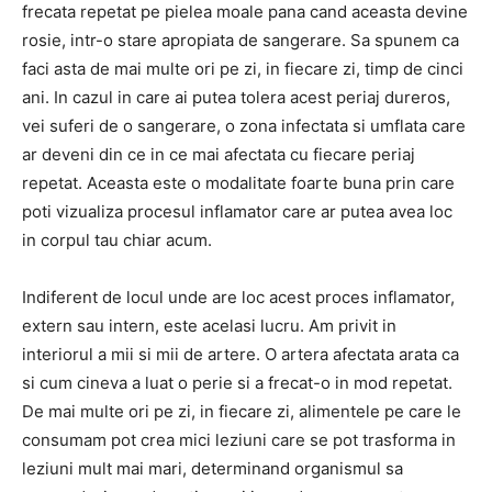
frecata repetat pe pielea moale pana cand aceasta devine
rosie, intr-o stare apropiata de sangerare. Sa spunem ca
faci asta de mai multe ori pe zi, in fiecare zi, timp de cinci
ani. In cazul in care ai putea tolera acest periaj dureros,
vei suferi de o sangerare, o zona infectata si umflata care
ar deveni din ce in ce mai afectata cu fiecare periaj
repetat. Aceasta este o modalitate foarte buna prin care
poti vizualiza procesul inflamator care ar putea avea loc
in corpul tau chiar acum.
Indiferent de locul unde are loc acest proces inflamator,
extern sau intern, este acelasi lucru. Am privit in
interiorul a mii si mii de artere. O artera afectata arata ca
si cum cineva a luat o perie si a frecat-o in mod repetat.
De mai multe ori pe zi, in fiecare zi, alimentele pe care le
consumam pot crea mici leziuni care se pot trasforma in
leziuni mult mai mari, determinand organismul sa