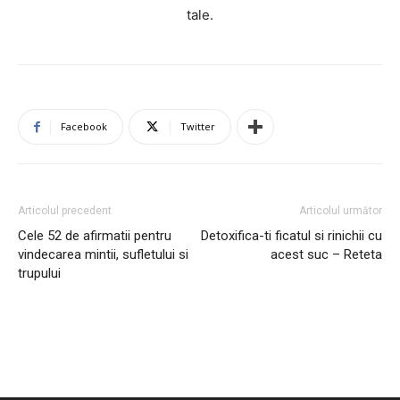
tale.
Facebook
Twitter
Articolul precedent
Articolul următor
Cele 52 de afirmatii pentru
Detoxifica-ti ficatul si rinichii cu
vindecarea mintii, sufletului si
acest suc – Reteta
trupului