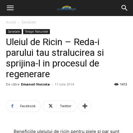
Acasă
Sanatate
Sanatate
Terapii Naturiste
Uleiul de Ricin – Reda-i
parului tau stralucirea si
sprijina-l in procesul de
regenerare
De către
Emanoil Hociota
-
17 iulie 2014
1413
Facebook
Twitter
Beneficiile uleiului de ricin pentru piele si par sunt