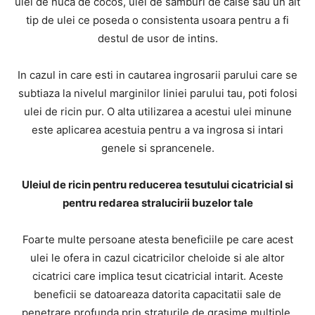
ulei de nuca de cocos, ulei de samburi de caise sau un alt
tip de ulei ce poseda o consistenta usoara pentru a fi
destul de usor de intins.
In cazul in care esti in cautarea ingrosarii parului care se
subtiaza la nivelul marginilor liniei parului tau, poti folosi
ulei de ricin pur. O alta utilizarea a acestui ulei minune
este aplicarea acestuia pentru a va ingrosa si intari
genele si sprancenele.
Uleiul de ricin pentru reducerea tesutului cicatricial si
pentru redarea stralucirii buzelor tale
Foarte multe persoane atesta beneficiile pe care acest
ulei le ofera in cazul cicatricilor cheloide si ale altor
cicatrici care implica tesut cicatricial intarit. Aceste
beneficii se datoareaza datorita capacitatii sale de
penetrare profunda prin straturile de grasime multiple.