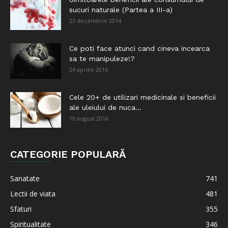
sucuri naturale (Partea a III-a)
23 decembrie 2014
Ce poti face atunci cand cineva incearca
sa te manipuleze!?
24 aprilie 2016
Cele 20+ de utilizari medicinale si beneficii
ale uleiului de nuca...
19 august 2016
CATEGORIE POPULARĂ
Sanatate
741
Lectii de viata
481
Sfaturi
355
Spiritualitate
346