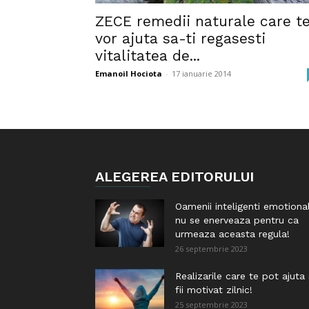
ZECE remedii naturale care t
vor ajuta sa-ti regasesti
vitalitatea de...
Emanoil Hociota
-
17 ianuarie 2014
ALEGEREA EDITORULUI
Oamenii inteligenti emotiona
nu se enerveaza pentru ca
urmeaza aceasta regula!
26 septembrie 2023
Realizarile care te pot ajuta
fii motivat zilnic!
25 septembrie 2023