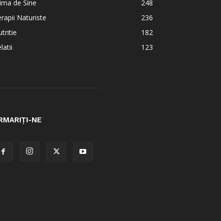
ima de Sine
248
rapii Naturiste
236
tritie
182
latii
123
RMARIȚI-NE