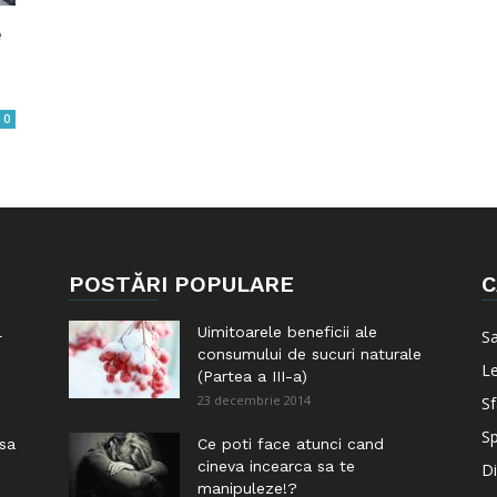
e
0
POSTĂRI POPULARE
C
l
Uimitoarele beneficii ale
S
consumului de sucuri naturale
Le
(Partea a III-a)
23 decembrie 2014
Sf
Sp
 sa
Ce poti face atunci cand
cineva incearca sa te
Di
manipuleze!?