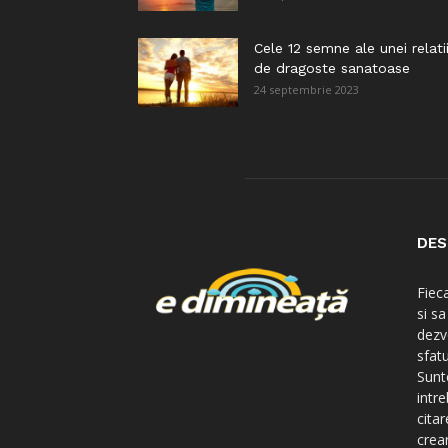
Cele 12 semne ale unei relati
de dragoste sanatoase
24 septembrie 2023
DES
Fiec
si s
dezv
sfatu
Sunte
intre
citar
crear