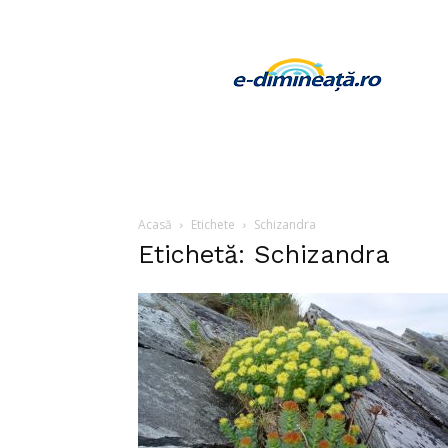
E-
dimineata
Acasă
Etichete
Schizandra
Etichetă: Schizandra