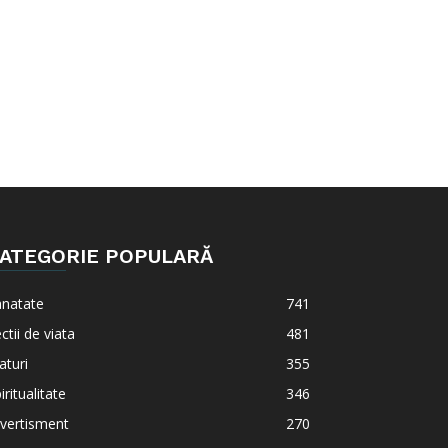
ATEGORIE POPULARĂ
anatate
741
ctii de viata
481
aturi
355
iritualitate
346
vertisment
270