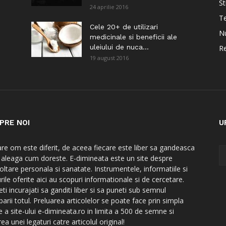
St
24 aprilie 2016
Te
i
Cele 20+ de utilizari
Nu
medicinale si beneficii ale
uleiului de nuca...
Re
19 august 2016
PRE NOI
U
are om este diferit, de aceea fiecare este liber sa gandeasca
a aleaga cum doreste. E-dimineata este un site despre
oltare personala si sanatate. Instrumentele, informatiile si
rile oferite aici au scopuri informationale si de cercetare.
ti incurajati sa ganditi liber si sa puneti sub semnul
barii totul. Preluarea articolelor se poate face prin simpla
e a site-ului e-dimineata.ro in limita a 500 de semne si
ea unei legaturi catre articolul original!