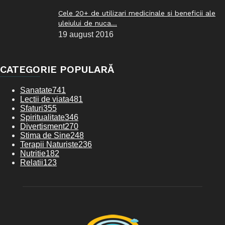
Cele 20+ de utilizari medicinale si beneficii ale
uleiului de nuca...
19 august 2016
CATEGORIE POPULARĂ
Sanatate
741
Lectii de viata
481
Sfaturi
355
Spiritualitate
346
Divertisment
270
Stima de Sine
248
Terapii Naturiste
236
Nutritie
182
Relatii
123