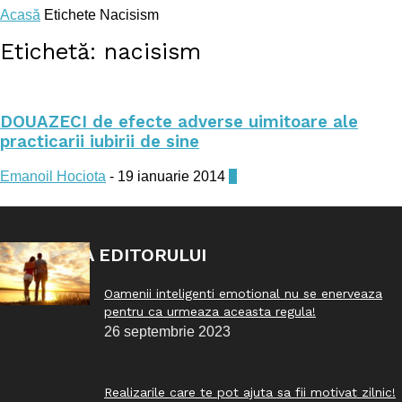
Acasă
Etichete
Nacisism
Etichetă: nacisism
DOUAZECI de efecte adverse uimitoare ale
practicarii iubirii de sine
Emanoil Hociota
-
19 ianuarie 2014
0
ALEGEREA EDITORULUI
Oamenii inteligenti emotional nu se enerveaza
pentru ca urmeaza aceasta regula!
26 septembrie 2023
Realizarile care te pot ajuta sa fii motivat zilnic!