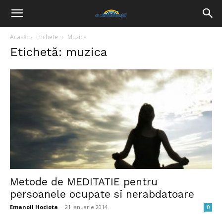
Acasă
Etichete
Muzica
Etichetă: muzica
Metode de MEDITATIE pentru
persoanele ocupate si nerabdatoare
Emanoil Hociota
-
21 ianuarie 2014
0