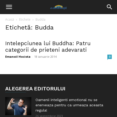
Acasă
Etichete
Budda
Etichetă: Budda
Intelepciunea lui Buddha: Patru
categorii de prieteni adevarati
Emanoil Hociota
-
18 ianuarie 2014
0
ALEGEREA EDITORULUI
Oamenii inteligenti emotional nu se
enerveaza pentru ca urmeaza aceasta
regula!
26 septembrie 2023