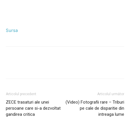
Sursa
Facebook
Twitter
Pinterest
Wh
Articolul precedent
Articolul următor
ZECE trasaturi ale unei
(Video) Fotografii rare – Triburi
persoane care si-a dezvoltat
pe cale de disparitie din
gandirea critica
intreaga lume