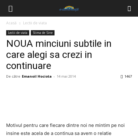
Acasă
Lectii de viata
Lectii de viata
Stima de Sine
NOUA minciuni subtile in
care alegi sa crezi in
continuare
De către
Emanoil Hociota
-
14 mai 2014
1467
Facebook
Twitter
Pinterest
Wh
Motivul pentru care fiecare dintre noi ne mintim pe noi
insine este acela de a continua sa avem o relatie