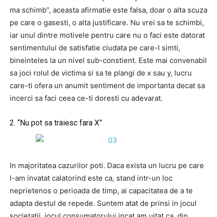
ma schimb”, aceasta afirmatie este falsa, doar o alta scuza
pe care o gasesti, o alta justificare. Nu vrei sa te schimbi,
iar unul dintre motivele pentru care nu o faci este datorat
sentimentului de satisfatie ciudata pe care-l simti,
bineinteles la un nivel sub-constient. Este mai convenabil
sa joci rolul de victima si sa te plangi de x sau y, lucru
care-ti ofera un anumit sentiment de importanta decat sa
incerci sa faci ceea ce-ti doresti cu adevarat.
2. “Nu pot sa traiesc fara X”
In majoritatea cazurilor poti. Daca exista un lucru pe care
l-am invatat calatorind este ca, stand intr-un loc
neprietenos o perioada de timp, ai capacitatea de a te
adapta destul de repede. Suntem atat de prinsi in jocul
societatii, jocul consumatorului incat am uitat ca, din