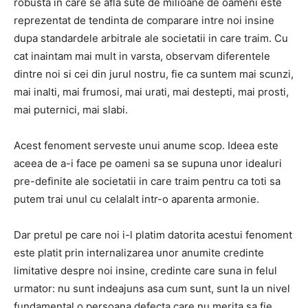
robusta in care se afla sute de milioane de oameni este
reprezentat de tendinta de comparare intre noi insine
dupa standardele arbitrale ale societatii in care traim. Cu
cat inaintam mai mult in varsta, observam diferentele
dintre noi si cei din jurul nostru, fie ca suntem mai scunzi,
mai inalti, mai frumosi, mai urati, mai destepti, mai prosti,
mai puternici, mai slabi.
Acest fenoment serveste unui anume scop. Ideea este
aceea de a-i face pe oameni sa se supuna unor idealuri
pre-definite ale societatii in care traim pentru ca toti sa
putem trai unul cu celalalt intr-o aparenta armonie.
Dar pretul pe care noi i-l platim datorita acestui fenoment
este platit prin internalizarea unor anumite credinte
limitative despre noi insine, credinte care suna in felul
urmator: nu sunt indeajuns asa cum sunt, sunt la un nivel
fundamental o persoana defecta care nu merita sa fie