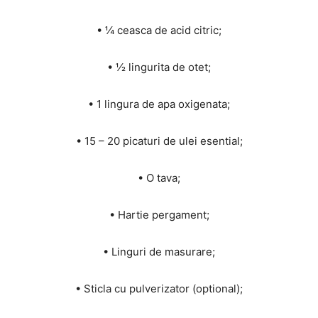
• ¼ ceasca de acid citric;
• ½ lingurita de otet;
• 1 lingura de apa oxigenata;
• 15 – 20 picaturi de ulei esential;
• O tava;
• Hartie pergament;
• Linguri de masurare;
• Sticla cu pulverizator (optional);