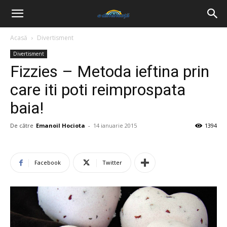
Acasă
Divertisment
Divertisment
Fizzies – Metoda ieftina prin
care iti poti reimprospata
baia!
De către
Emanoil Hociota
-
14 ianuarie 2015
1394
Facebook
Twitter