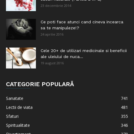
23 decembrie 2014
Ce poti face atunci cand cineva incearca
sa te manipuleze!?
24 aprilie 2016
Cele 20+ de utilizari medicinale si beneficii
ale uleiului de nuca...
19 august 2016
CATEGORIE POPULARĂ
Sanatate
741
Lectii de viata
481
Sfaturi
355
Spiritualitate
346