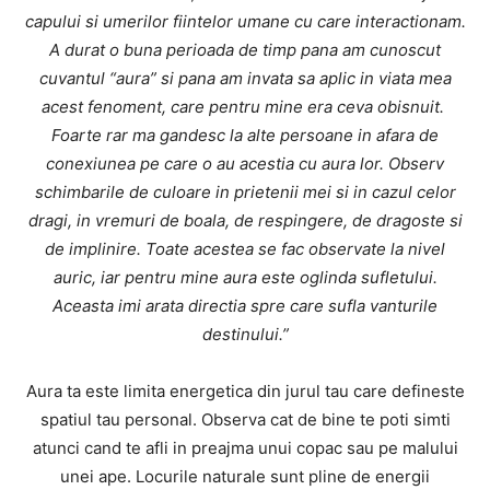
capului si umerilor fiintelor umane cu care interactionam.
A durat o buna perioada de timp pana am cunoscut
cuvantul “aura” si pana am invata sa aplic in viata mea
acest fenoment, care pentru mine era ceva obisnuit.
Foarte rar ma gandesc la alte persoane in afara de
conexiunea pe care o au acestia cu aura lor. Observ
schimbarile de culoare in prietenii mei si in cazul celor
dragi, in vremuri de boala, de respingere, de dragoste si
de implinire. Toate acestea se fac observate la nivel
auric, iar pentru mine aura este oglinda sufletului.
Aceasta imi arata directia spre care sufla vanturile
destinului.”
Aura ta este limita energetica din jurul tau care defineste
spatiul tau personal. Observa cat de bine te poti simti
atunci cand te afli in preajma unui copac sau pe malului
unei ape. Locurile naturale sunt pline de energii