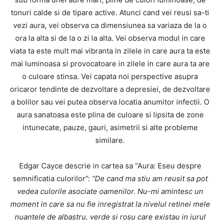
tonuri calde si de tipare active. Atunci cand vei reusi sa-ti
vezi aura, vei observa ca dimensiunea sa variaza de la o
ora la alta si de la o zi la alta. Vei observa modul in care
viata ta este mult mai vibranta in zilele in care aura ta este
mai luminoasa si provocatoare in zilele in care aura ta are
o culoare stinsa. Vei capata noi perspective asupra
oricaror tendinte de dezvoltare a depresiei, de dezvoltare
a bolilor sau vei putea observa locatia anumitor infectii. O
aura sanatoasa este plina de culoare si lipsita de zone
intunecate, pauze, gauri, asimetrii si alte probleme
similare.
Edgar Cayce descrie in cartea sa “Aura: Eseu despre
semnificatia culorilor”:
“De cand ma stiu am reusit sa pot
vedea culorile asociate oamenilor. Nu-mi amintesc un
moment in care sa nu fie inregistrat la nivelul retinei mele
nuantele de albastru, verde si rosu care existau in jurul