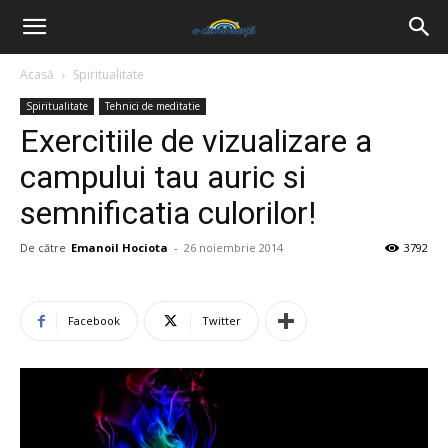
Acasă
Spiritualitate
Spiritualitate
Tehnici de meditatie
Exercitiile de vizualizare a
campului tau auric si
semnificatia culorilor!
De către
Emanoil Hociota
-
26 noiembrie 2014
3792
Facebook
Twitter