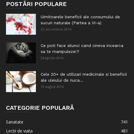
POSTĂRI POPULARE
Uimitoarele beneficii ale consumului de
sucuri naturale (Partea a III-a)
23 decembrie 2014
Ce poti face atunci cand cineva incearca
sa te manipuleze!?
24 aprilie 2016
Cele 20+ de utilizari medicinale si beneficii
ale uleiului de nuca...
19 august 2016
CATEGORIE POPULARĂ
Sanatate
741
Lectii de viata
481