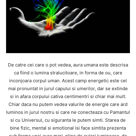
De catre cei care o pot vedea, aura umana este descrisa
ca fiind o lumina stralucitoare, in forma de ou, care
inconjoara corpul uman. Acest camp energetic este cel
mai pronuntat in jurul capului si umerilor, dar se extinde
si in afara corpului cativa centimentri si chiar mai mult.
Chiar daca nu putem vedea valurile de energie care ard
luminos in jurul nostru si care ne conecteaza cu Pamantul
si cu Universul, cu siguranta le putem simti. Starea de
bine fizic, mental si emotional isi face simtita prezenta
sub forma unei aure mari, pline de culori luminoase, de