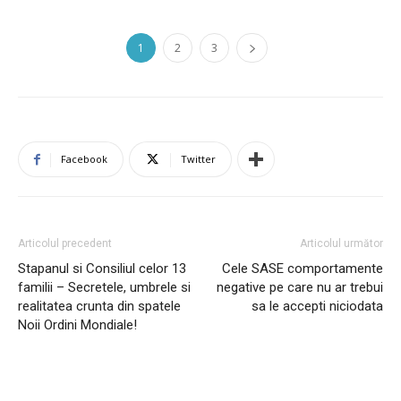
1
2
3
Facebook
Twitter
Articolul precedent
Articolul următor
Stapanul si Consiliul celor 13
Cele SASE comportamente
familii – Secretele, umbrele si
negative pe care nu ar trebui
realitatea crunta din spatele
sa le accepti niciodata
Noii Ordini Mondiale!