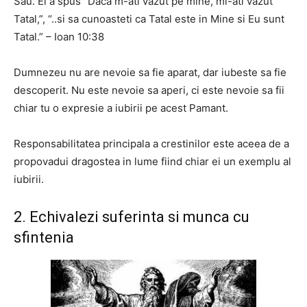
Sau. El a spus “Daca m-ati vazut pe mine, mi-ati vazut
Tatal,”, “..si sa cunoasteti ca Tatal este in Mine si Eu sunt
Tatal.” – Ioan 10:38
Dumnezeu nu are nevoie sa fie aparat, dar iubeste sa fie
descoperit. Nu este nevoie sa aperi, ci este nevoie sa fii
chiar tu o expresie a iubirii pe acest Pamant.
Responsabilitatea principala a crestinilor este aceea de a
propovadui dragostea in lume fiind chiar ei un exemplu al
iubirii.
2. Echivalezi suferinta si munca cu
sfintenia