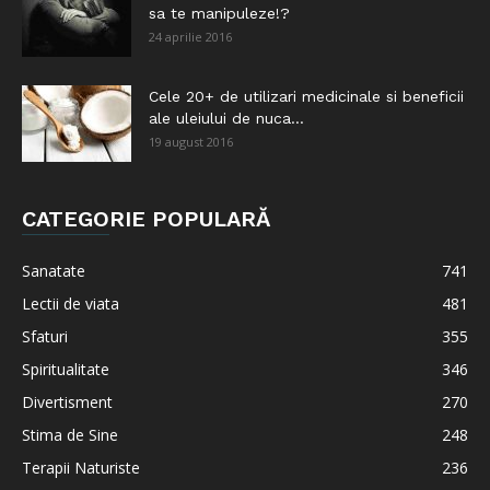
sa te manipuleze!?
24 aprilie 2016
Cele 20+ de utilizari medicinale si beneficii
ale uleiului de nuca...
19 august 2016
CATEGORIE POPULARĂ
Sanatate
741
Lectii de viata
481
Sfaturi
355
Spiritualitate
346
Divertisment
270
Stima de Sine
248
Terapii Naturiste
236