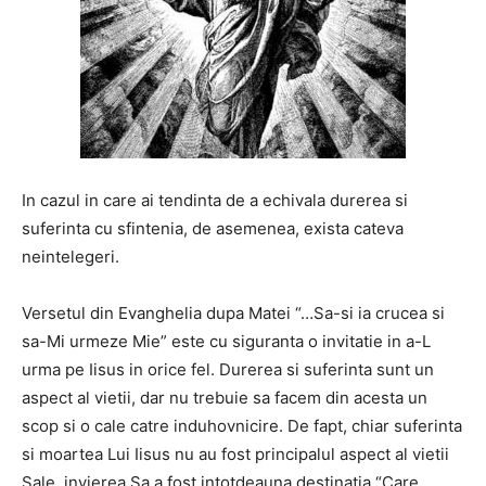
In cazul in care ai tendinta de a echivala durerea si
suferinta cu sfintenia, de asemenea, exista cateva
neintelegeri.
Versetul din Evanghelia dupa Matei “…Sa-si ia crucea si
sa-Mi urmeze Mie” este cu siguranta o invitatie in a-L
urma pe Iisus in orice fel. Durerea si suferinta sunt un
aspect al vietii, dar nu trebuie sa facem din acesta un
scop si o cale catre induhovnicire. De fapt, chiar suferinta
si moartea Lui Iisus nu au fost principalul aspect al vietii
Sale, invierea Sa a fost intotdeauna destinatia “Care,