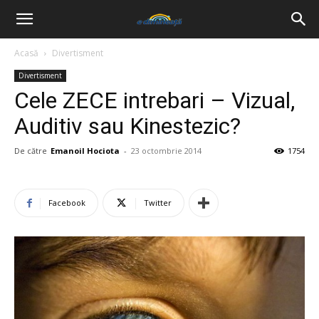
Acasă
Divertisment
Divertisment
Cele ZECE intrebari – Vizual,
Auditiv sau Kinestezic?
De către
Emanoil Hociota
-
23 octombrie 2014
1754
Facebook
Twitter