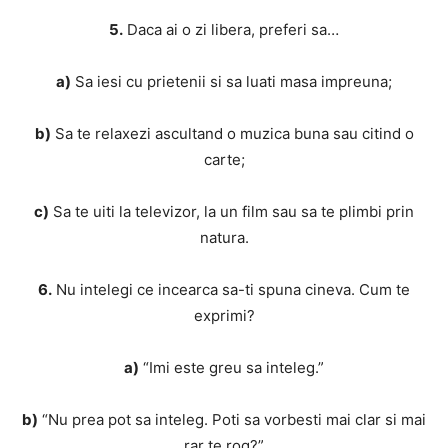
5.
Daca ai o zi libera, preferi sa…
a)
Sa iesi cu prietenii si sa luati masa impreuna;
b)
Sa te relaxezi ascultand o muzica buna sau citind o
carte;
c)
Sa te uiti la televizor, la un film sau sa te plimbi prin
natura.
6.
Nu intelegi ce incearca sa-ti spuna cineva. Cum te
exprimi?
a)
“Imi este greu sa inteleg.”
b)
“Nu prea pot sa inteleg. Poti sa vorbesti mai clar si mai
rar te rog?”