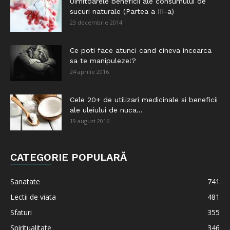
Uimitoarele beneficii ale consumului de
sucuri naturale (Partea a III-a)
23 decembrie 2014
Ce poti face atunci cand cineva incearca
sa te manipuleze!?
24 aprilie 2016
Cele 20+ de utilizari medicinale si beneficii
ale uleiului de nuca...
19 august 2016
CATEGORIE POPULARĂ
Sanatate
741
Lectii de viata
481
Sfaturi
355
Spiritualitate
346