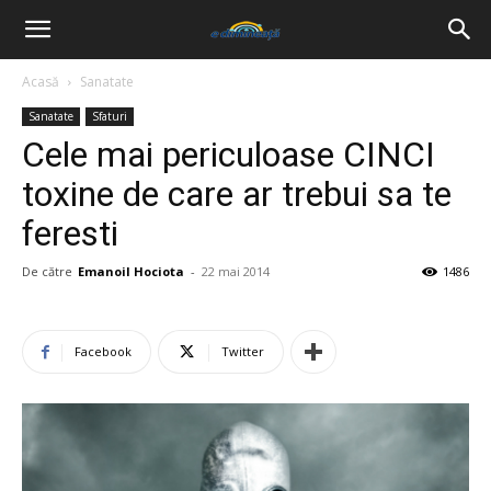
Acasă
Sanatate
Sanatate
Sfaturi
Cele mai periculoase CINCI
toxine de care ar trebui sa te
feresti
De către
Emanoil Hociota
-
22 mai 2014
1486
Facebook
Twitter