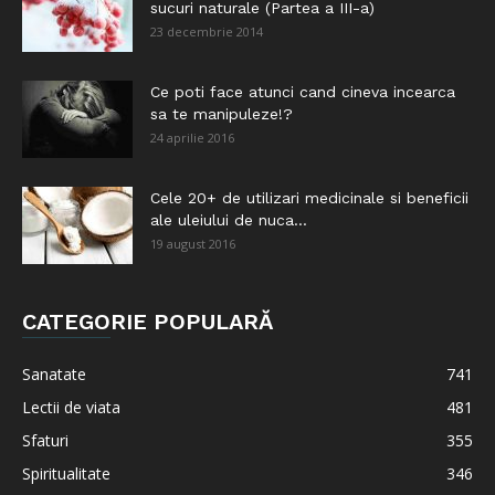
sucuri naturale (Partea a III-a)
23 decembrie 2014
Ce poti face atunci cand cineva incearca
sa te manipuleze!?
24 aprilie 2016
Cele 20+ de utilizari medicinale si beneficii
ale uleiului de nuca...
19 august 2016
CATEGORIE POPULARĂ
Sanatate
741
Lectii de viata
481
Sfaturi
355
Spiritualitate
346