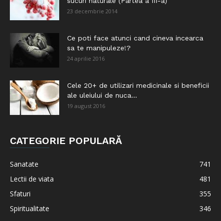
sucuri naturale (Partea a III-a)
23 decembrie 2014
Ce poti face atunci cand cineva incearca
sa te manipuleze!?
24 aprilie 2016
Cele 20+ de utilizari medicinale si beneficii
ale uleiului de nuca...
19 august 2016
CATEGORIE POPULARĂ
Sanatate
741
Lectii de viata
481
Sfaturi
355
Spiritualitate
346