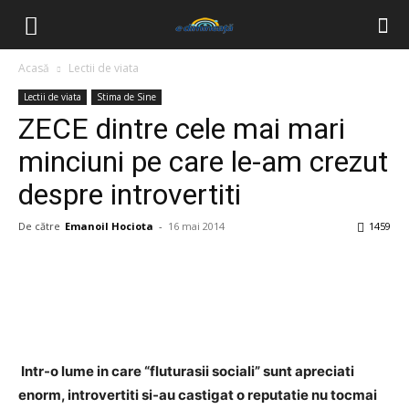
Acasă
Lectii de viata
Lectii de viata
Stima de Sine
ZECE dintre cele mai mari
minciuni pe care le-am crezut
despre introvertiti
De către
Emanoil Hociota
-
16 mai 2014
1459
Facebook
Twitter
Pinterest
Wh
Intr-o lume in care “fluturasii sociali” sunt apreciati
enorm, introvertiti si-au castigat o reputatie nu tocmai