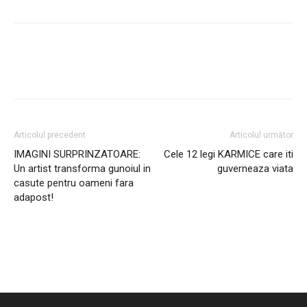
Facebook
Twitter
Pinterest
Wh
Articolul precedent
Articolul următor
IMAGINI SURPRINZATOARE:
Cele 12 legi KARMICE care iti
Un artist transforma gunoiul in
guverneaza viata
casute pentru oameni fara
adapost!