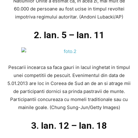
Natiunilor Unite a estimat ca, in acea zi, mai mult de
60.000 de persoane au fost ucise in timpul revoltei
impotriva regimului autoritar. (Andoni Lubacki/AP)
2. Ian. 5 – Ian. 11
Pescarii incearca sa faca gauri in lacul inghetat in timpul
unei competitii de pescuit. Evenimentul din data de
5.01.2013 are loc in Coreea de Sud an de an si atrage mii
de participanti dornici sa prinda pastravii de munte.
Participantii concureaza cu momeli traditionale sau cu
mainile goale. (Chung Sung-Jun/Getty Images)
3. Ian. 12 – Ian. 18