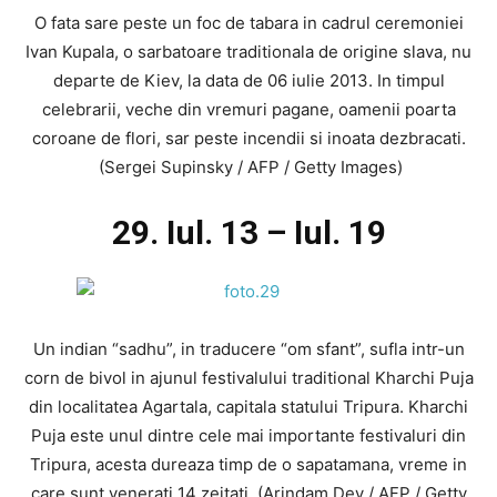
O fata sare peste un foc de tabara in cadrul ceremoniei
Ivan Kupala, o sarbatoare traditionala de origine slava, nu
departe de Kiev, la data de 06 iulie 2013. In timpul
celebrarii, veche din vremuri pagane, oamenii poarta
coroane de flori, sar peste incendii si inoata dezbracati.
(Sergei Supinsky / AFP / Getty Images)
29. Iul. 13 – Iul. 19
Un indian “sadhu”, in traducere “om sfant”, sufla intr-un
corn de bivol in ajunul festivalului traditional Kharchi Puja
din localitatea Agartala, capitala statului Tripura. Kharchi
Puja este unul dintre cele mai importante festivaluri din
Tripura, acesta dureaza timp de o sapatamana, vreme in
care sunt venerati 14 zeitati. (Arindam Dey / AFP / Getty