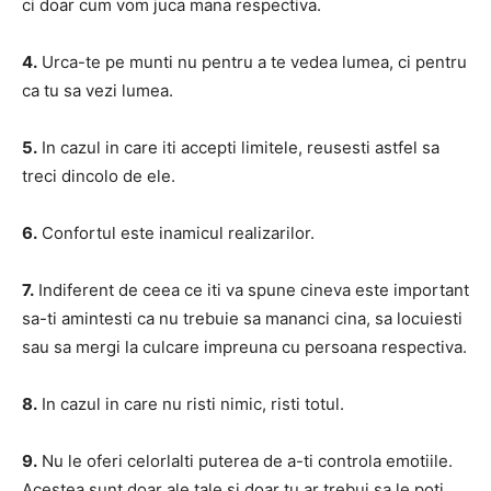
ci doar cum vom juca mana respectiva.
4.
Urca-te pe munti nu pentru a te vedea lumea, ci pentru
ca tu sa vezi lumea.
5.
In cazul in care iti accepti limitele, reusesti astfel sa
treci dincolo de ele.
6.
Confortul este inamicul realizarilor.
7.
Indiferent de ceea ce iti va spune cineva este important
sa-ti amintesti ca nu trebuie sa mananci cina, sa locuiesti
sau sa mergi la culcare impreuna cu persoana respectiva.
8.
In cazul in care nu risti nimic, risti totul.
9.
Nu le oferi celorlalti puterea de a-ti controla emotiile.
Acestea sunt doar ale tale si doar tu ar trebui sa le poti