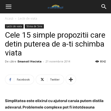
Acasă
Lectii de viata
Lectii de viata
Stima de Sine
Cele 15 simple propozitii care
detin puterea de a-ti schimba
viata
De către
Emanoil Hociota
-
21 noiembrie 2014
8042
Facebook
Twitter
Simplitatea este elixirul cu ajutorul caruia putem distila
adevarul. Problemele complexe pot fi intotdeauna