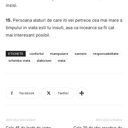
insisi.
15.
Persoana alaturi de care iti vei petrece cea mai mare a
timpului in viata esti tu insuti, asa ca incearca sa fii cat
mai interesant posibil.
ETICHETE
confortul
manipulare
oameni
responsabilitate
schimba viata
slabiciuni
viata
Facebook
Twitter
Articolul precedent
Articolul următor