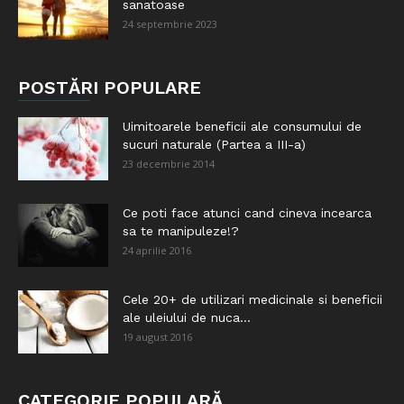
sanatoase
24 septembrie 2023
POSTĂRI POPULARE
Uimitoarele beneficii ale consumului de
sucuri naturale (Partea a III-a)
23 decembrie 2014
Ce poti face atunci cand cineva incearca
sa te manipuleze!?
24 aprilie 2016
Cele 20+ de utilizari medicinale si beneficii
ale uleiului de nuca...
19 august 2016
CATEGORIE POPULARĂ