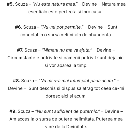
#5.
Scuza –
“Nu este natura mea.”
– Devine – Natura mea
esentiala este perfecta si fara cusur.
#6.
Scuza –
“Nu-mi pot permite.”
– Devine – Sunt
conectat la o sursa nelimitata de abundenta.
#7.
Scuza –
“Nimeni nu ma va ajuta.”
– Devine –
Circumstantele potrivite si oamenii potrivit sunt deja aici
si vor aparea la timp.
#8.
Scuza –
“Nu mi s-a mai intamplat pana acum.”
–
Devine – Sunt deschis si dispus sa atrag tot ceea ce-mi
doresc aici si acum.
#9.
Scuza –
“Nu sunt suficient de puternic.”
– Devine –
Am acces la o sursa de putere nelimitata. Puterea mea
vine de la Divinitate.