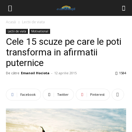
Acasă
Lectii de viata
Lectii de viata
Motivational
Cele 15 scuze pe care le poti
transforma in afirmatii
puternice
De către
Emanoil Hociota
-
12 aprilie 2015
1584
Facebook
Twitter
Pinterest