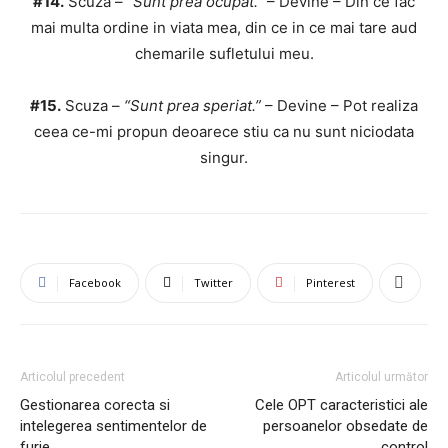
#14.
Scuza –
“Sunt prea ocupat.”
– Devine – Din ce fac
mai multa ordine in viata mea, din ce in ce mai tare aud
chemarile sufletului meu.
#15.
Scuza –
“Sunt prea speriat.”
– Devine – Pot realiza
ceea ce-mi propun deoarece stiu ca nu sunt niciodata
singur.
Facebook
Twitter
Pinterest
Articolul precedent
Articolul următor
Gestionarea corecta si
Cele OPT caracteristici ale
intelegerea sentimentelor de
persoanelor obsedate de
furie
control